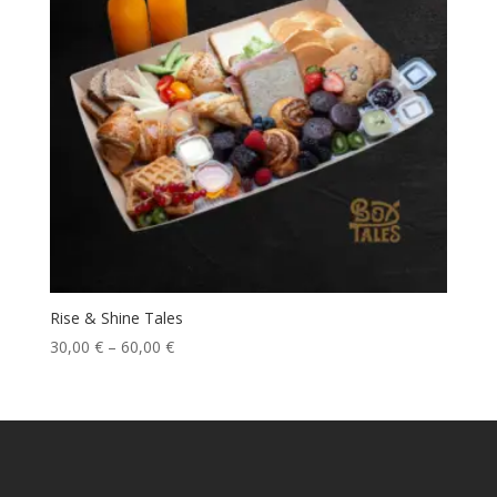
Rise & Shine Tales
30,00
€
–
60,00
€