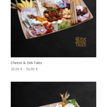
Cheese & Deli Tales
20,00
€
–
50,00
€