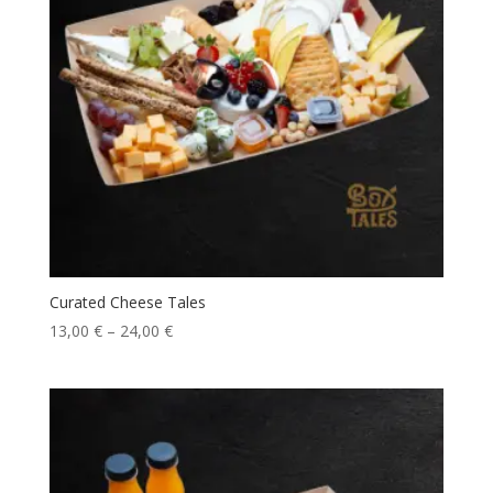
Curated Cheese Tales
13,00
€
–
24,00
€