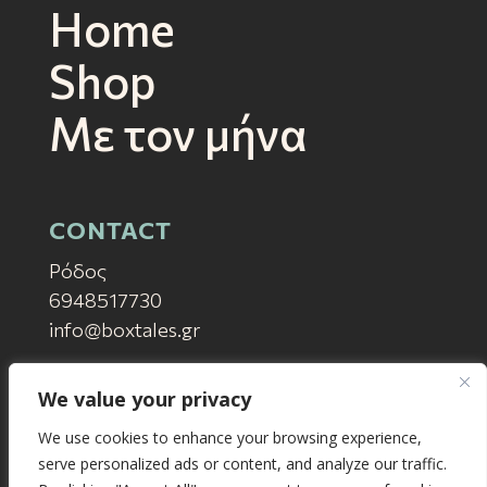
Home
Shop
Mε τον μήνα
CONTACT
Ρόδος
6948517730
info@boxtales.gr
SUPPORT
We value your privacy
Συχνές Ερωτήσεις
We use cookies to enhance your browsing experience,
Privacy
serve personalized ads or content, and analyze our traffic.