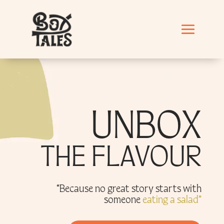
UNBOX
THE FLAVOUR
“Because no great story starts with
someone
eating a salad”